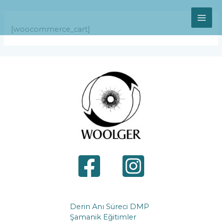
Skip
MAI
to
content
ME
[woocommerce_cart]
Derin Anı Süreci DMP
Şamanik Eğitimler