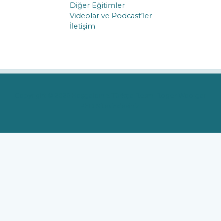
Diğer Eğitimler
Videolar ve Podcast’ler
İletişim
Copyright © 2026 Hoşgeldiniz. Türkçe Resmi Roger Woolger
PhD Sitesindesiniz.