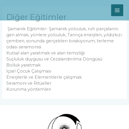
Skip
MAI
to
content
Diğer Eğitimler
ME
Şamanik Eğitimler- Şamanik yolculuk, ruh parçalarını
geri almak, yönlere yolculuk, Tanrıça enerjileri, yıldızkızı
çemberi, sonunda gerçekten bırakıyorum, terleme
odası seramonisi
Kutsal alan yaratmak ve alan temizliği
Suçluluk duygusu ve Cezalandırılma Döngüsü
Bolluk yaratmak
İçsel Çocuk Çalışması
Enerjilerle ve Elementlerle çalışmak
Seramoni ve Ritüeller
Korunma yöntemleri