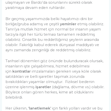
ulaşmayan ve Bardo’da sorunlarını sürekli olarak
yaratmaya devam eden ruhlardır.
Bir geçmiş yaşamımızda belki hayatımızı dini bir
birliğe/gruba adamış ve çeşitli
yeminler
etmiş olabiliriz.
Tanrı’ya mutlak hizmet için normal bir insanın yaşam
tarzıyla ilgili her türlü teması tamamen reddetmiş
olabiliriz. Cinsellik bu reddettiğimiz şeylerin arasında
olabilir. Fakirliği kabul ederek dünyasal maddiyatı ve
aynı zamanda zenginliği de reddetmiş olabiliriz.
Tarihsel dönemleri göz önünde bulunduracak olursak,
insanların işte çalışabilmesi, hizmet edebilmesi
için
kontratlar
imzalamaları gereken veya köle olarak
satıldıkları ve belli işaretler taşımak zorunda
bırakıldıkları yaşamlar olmuştur. Fiziksel bedenin
üzerine işlenmiş
işaretler
(dağlama, dövme vs.) olabilir.
Böylece onları gören herkes, kime ait olduklarını
bilebilirdi.
Her ülkenin,
‘lanetlemek’
için farklı yolları vardır ve bu