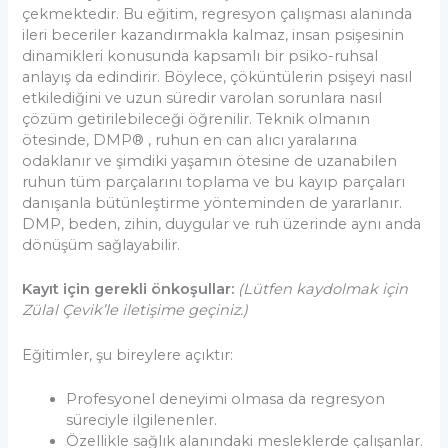
çekmektedir. Bu eğitim, regresyon çalışması alanında
ileri beceriler kazandırmakla kalmaz, insan psişesinin
dinamikleri konusunda kapsamlı bir psiko-ruhsal
anlayış da edindirir. Böylece, çöküntülerin psişeyi nasıl
etkilediğini ve uzun süredir varolan sorunlara nasıl
çözüm getirilebileceği öğrenilir. Teknik olmanın
ötesinde, DMP® , ruhun en can alıcı yaralarına
odaklanır ve şimdiki yaşamın ötesine de uzanabilen
ruhun tüm parçalarını toplama ve bu kayıp parçaları
danışanla bütünleştirme yönteminden de yararlanır.
DMP, beden, zihin, duygular ve ruh üzerinde aynı anda
dönüşüm sağlayabilir.
Kayıt için gerekli önkoşullar:
(Lütfen kaydolmak için
Zülal Çevik’le iletişime geçiniz.)
Eğitimler, şu bireylere açıktır:
Profesyonel deneyimi olmasa da regresyon
süreciyle ilgilenenler.
Özellikle sağlık alanındaki mesleklerde çalışanlar.