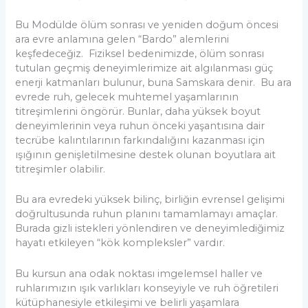
Bu Modülde ölüm sonrası ve yeniden doğum öncesi
ara evre anlamına gelen “Bardo” alemlerini
keşfedeceğiz. Fiziksel bedenimizde, ölüm sonrası
tutulan geçmiş deneyimlerimize ait algılanması güç
enerji katmanları bulunur, buna Samskara denir. Bu ara
evrede ruh, gelecek muhtemel yaşamlarının
titreşimlerini öngörür. Bunlar, daha yüksek boyut
deneyimlerinin veya ruhun önceki yaşantısına dair
tecrübe kalıntılarının farkındalığını kazanması için
ışığının genişletilmesine destek olunan boyutlara ait
titreşimler olabilir.
Bu ara evredeki yüksek bilinç, birliğin evrensel gelişimi
doğrultusunda ruhun planını tamamlamayı amaçlar.
Burada gizli istekleri yönlendiren ve deneyimlediğimiz
hayatı etkileyen “kök kompleksler” vardır.
Bu kursun ana odak noktası imgelemsel haller ve
ruhlarımızın ışık varlıkları konseyiyle ve ruh öğretileri
kütüphanesiyle etkileşimi ve belirli yaşamlara