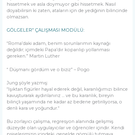
hissetmek ve asla doymuyor gibi hissetmek. Nasıl
doyabilirsin ki zaten, ataların için de yediğinin bilincinde
olmazsan.
GÖLGELER’’ ÇALIŞMASI MODÜLÜ:
“Roma’daki adam, benim sorunlarımın kaynağı
değildir; içimdeki Papa’dır koparılıp yollanması
gereken.” Martin Luther
“ Düşmanı gördüm ve o biziz” – Pogo
Jung şöyle yazmış:
“Işıktan figürler hayal ederek değil, karanlığımızı bilince
kavuşturarak aydınlanırız … ve bu karanlık, bireyin
bilinçli yaşamında ne kadar az bedene getiriliyorsa, o
denli kara ve yoğundur.“
Bu zorlayıcı çalışma, regresyon alanında gelişmiş
düzeyde olan uygulayıcılar ve öğrenciler içindir. Kendi
psişelerimizin içindeki, genelde gömülü tutmaya