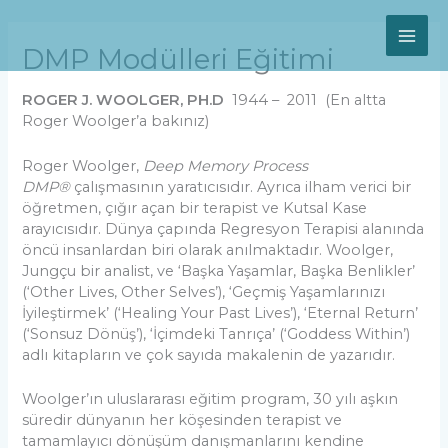
Skip
MAI
to
content
DMP Modülleri Eğitimi
ME
ROGER J. WOOLGER, PH.D
1944 – 2011 (En altta
Roger Woolger’a bakınız)
Roger Woolger,
Deep Memory Process
DMP®
çalışmasının yaratıcısıdır. Ayrıca ilham verici bir
öğretmen, çığır açan bir terapist ve Kutsal Kase
arayıcısıdır. Dünya çapında Regresyon Terapisi alanında
öncü insanlardan biri olarak anılmaktadır. Woolger,
Jungçu bir analist, ve ‘Başka Yaşamlar, Başka Benlikler’
(‘Other Lives, Other Selves’), ‘Geçmiş Yaşamlarınızı
İyileştirmek’ (‘Healing Your Past Lives’), ‘Eternal Return’
(‘Sonsuz Dönüş’), ‘İçimdeki Tanrıça’ (‘Goddess Within’)
adlı kitapların ve çok sayıda makalenin de yazarıdır.
Woolger’ın uluslararası eğitim program, 30 yılı aşkın
süredir dünyanın her köşesinden terapist ve
tamamlayıcı dönüşüm danışmanlarını kendine