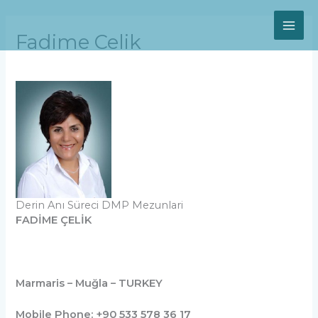
Skip
MAI
to
content
Fadime Celik
ME
Derin Anı Süreci DMP Mezunlari
FADİME ÇELİK
Marmaris – Muğla – TURKEY
Mobile Phone: +90 533 578 36 17