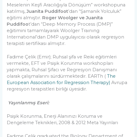
Meselenin Keşfi Aracılığıyla Dönüşüm” workshopuna
katılmış,
Juanita
Puddifoot
’dan “Şamanik Yolculuk”
eğitimi almıştır.
Roger Woolger ve Juanita
Puddifoo
t’dan “Deep Memory Process (DMP)”
eğitimini tamamlayarak Woolger Traınıng
Internatıonal’dan DMP uygulayıcısı olarak regresyon
terapisti sertifikası almıştır.
Fadime Çelik (Emir); Ruhsal şifa ve Reiki eğitimleri
vermekte, EFT ve Psişik Korunma workshopları
yapmakta, Ruhsal Şifacı ve Regresyon Danışmanı
olarak çalışmalarını sürdürmektedir. EARTh (
The
European Association for Regression Therapy)
Avrupa
regresyon terapistleri birliği üyesidir.
Yayınlanmış Eseri:
Psişik Korunma, Enerji Alanınızı Koruma ve
Dengeleme Teknikleri, 2008 & 2012 Meta Yayınları
Fadime Çelik graduated the Biology Department of