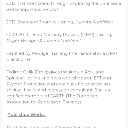
2012, Transformation through Exploring the Core Issue
workshop,
Hans Tendam
2012, Shamanic Journey training,
Juanita Puddifoot
2009-2013, Deep Memory Process (DMP) training,
Roger Woolger
&
Juanita Puddifoot
Certified by Woolger Training International as a DMP
practitioner.
Fadime Çelik (Emir); gives trainings in Reiki and
Spiritual Healing and does workshops on EFT and
Psychic Protection and continues her practice as a
spiritual healer and regression consultant. She is a
certified member of EARTh (The European
Association for Regression Therapy).
Published Works:
Psişik Korunma, Enerji Alanınızı Koruma ve