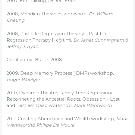
2007, EFT training,
Dr. İnci Erkin
2008, Meridien Therapies workshop,
Dr. William
Cheung
2008, Past Life Regression Therapy I, Past Life
Regression Therapy II eğitimi,
Dr. Janet Cunnıngham
&
Jeffrey J. Ryan
.
Certified by IBRT in 2008.
2009, Deep Memory Process ( DMP) workshop,
Roger Woolger
2010, Dynamic Theatre, Family Tree Regression/
Reconneting the Ancestral Roots, Obsession – Lost
and Restless Dead workshop,
Mark Wentworth
2011, Creating Abundance and Wealth workshop,
Mark
Wentworth
&
Philipe De Moura