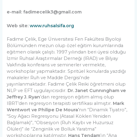
e-mail:
fadimecelik3@gmail.com
Web site:
www.ruhsalsifa.org
Fadime Çelik, Ege Üniversitesi Fen Fakültesi Biyoloji
Bölümünden mezun olup özel eğitim kurumlarında
eğitmen olarak çalıştı. 1997 yılından beri üyesi olduğu
İzmir Ruhsal Araştırmalar Derneği (İRAD) ve Bilyay
Vakfında konferans ve seminerler vermekte,
workshoplar yapmaktadır. Spritüel konularda yazdığı
makaleler Ruh ve Madde Dergisi’nde
yayınlanmaktadır. Fadime Çelik Reiki öğretmeni olup
NLP ve EFT uygulayıcısıdır.
Dr. Janet Cunnıngham ve
Jeffrey J. Ryan
’dan regresyon eğitim almış olup
IBRT’den regresyon terapisti sertifikası almıştır.
Mark
Wentwort ve Philipe De Moura’
nın “Dinamik Tiyatro”,
“Soy Ağacı Regresyonu (Atasal Kökleri Yeniden
Bağlamak)”, “Obsesyon (Ruh Kaybı ve Huzursuz
Ölüler)” ile “Zenginlik ve Bolluk Yaratma”
workshoplarına katılmıştır.
Hans Tendam
’ın “Ana