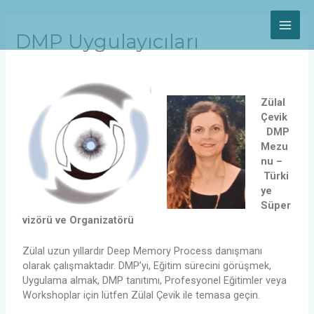
Skip
MAI
to
content
DMP Uygulayıcıları
ME
Zülal
Çevik
DMP
Mezu
nu –
Türki
ye
Süper
vizörü ve Organizatörü
Zülal uzun yıllardır Deep Memory Process danışmanı
olarak çalışmaktadır.
DMP’yi, Eğitim sürecini görüşmek,
Uygulama almak
, DMP tanıtımı, Profesyonel Eğitimler veya
Workshoplar için
lütfen Zülal Çevik ile temasa geçin.