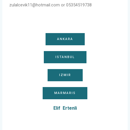
zulalcevik11@hotmail.com or 05354519738
ANKARA
ISTANBUL
IZMIR
MARMARIS
Elif Ertenli