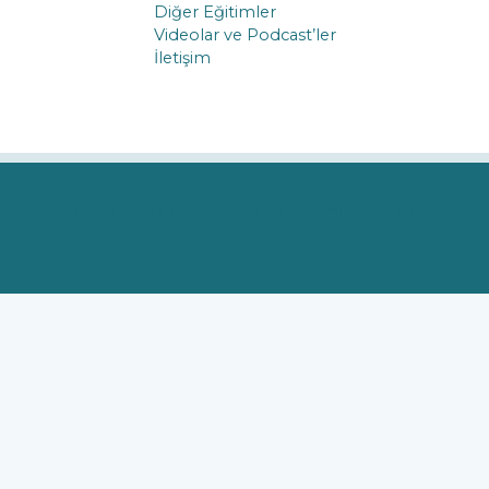
Diğer Eğitimler
Videolar ve Podcast’ler
İletişim
Copyright © 2026 Hoşgeldiniz. Türkçe Resmi Roger Woolger
PhD Sitesindesiniz.