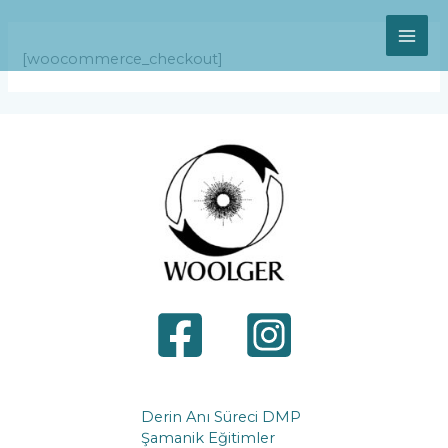
Skip
MAI
to
content
ME
[woocommerce_checkout]
Derin Anı Süreci DMP
Şamanik Eğitimler