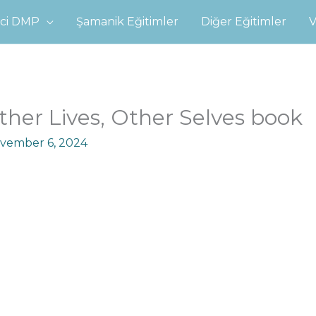
eci DMP
Şamanik Eğitimler
Diğer Eğitimler
V
her Lives, Other Selves book
vember 6, 2024