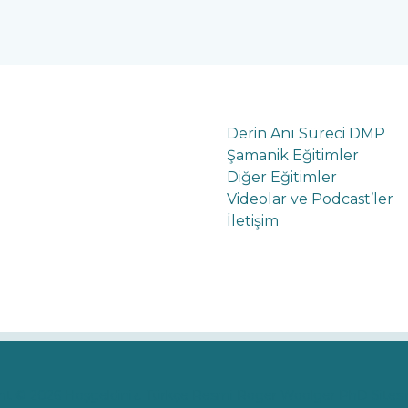
Derin Anı Süreci DMP
Şamanik Eğitimler
Diğer Eğitimler
Videolar ve Podcast’ler
İletişim
ht © 2026 Hoşgeldiniz. Türkçe Resmi Roger Woolger PhD Sitesin