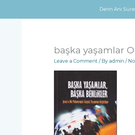
Skip
Derin Anı Sür
to
content
başka yaşamlar Ot
Leave a Comment
/ By
admin
/
No